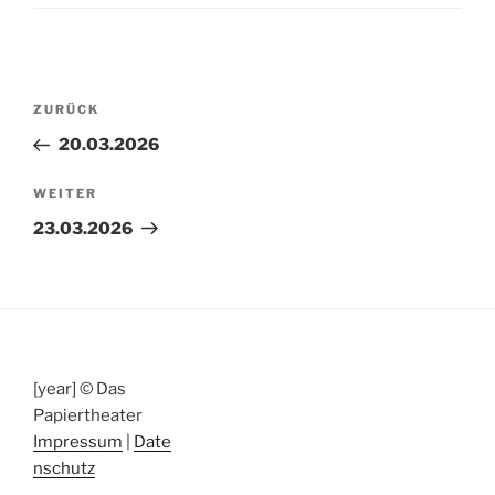
Beitragsnavigation
Vorheriger
ZURÜCK
Beitrag
20.03.2026
Nächster
WEITER
Beitrag
23.03.2026
[year] © Das
Papiertheater
Impressum
|
Date
nschutz