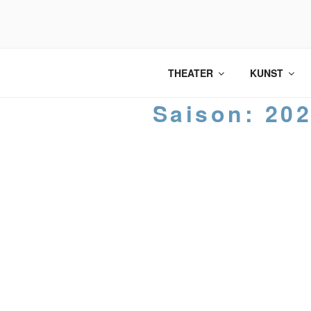
Zum
Inhalt
springen
THEATER
KUNST
Saison:
20