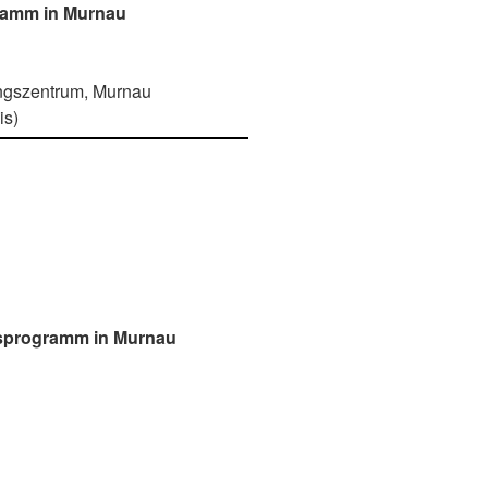
ramm in Murnau
ungszentrum, Murnau
is)
msprogramm in Murnau