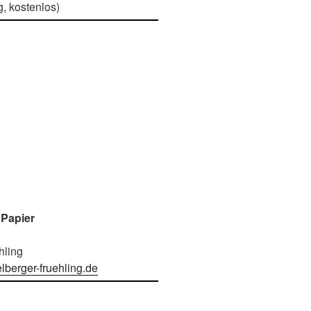
, kostenlos)
 Papier
hling
lberger-fruehling.de