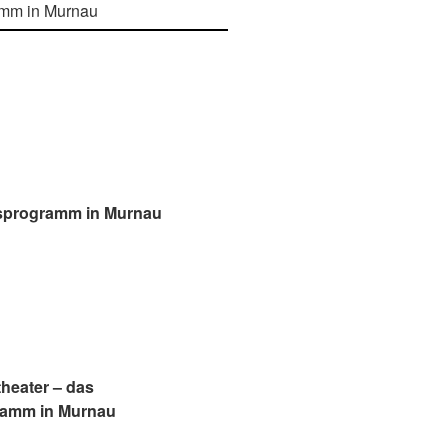
msprogramm in Murnau
theater – das
ramm in Murnau