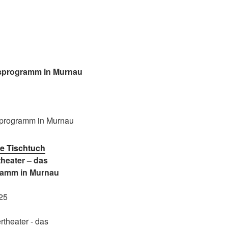
msprogramm in Murnau
e Tischtuch
theater – das
ramm in Murnau
025