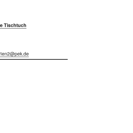
e Tischtuch
rien2@pek.de