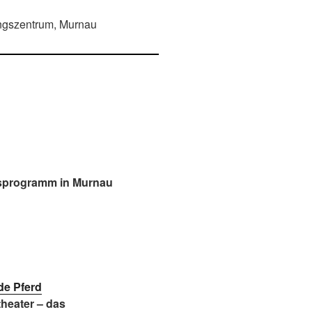
ungszentrum, Murnau
msprogramm in Murnau
de Pferd
theater – das