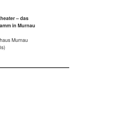
theater – das
ramm in Murnau
thaus Murnau
is)